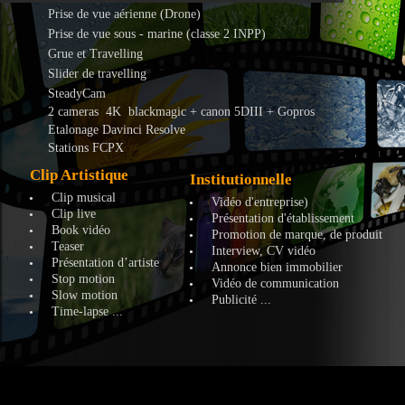
Prise de vue aérienne (Drone)
Prise de vue sous - marine (classe 2 INPP)
Grue et Travelling
Slider de travelling
SteadyCam
2 cameras 4K blackmagic + canon 5DIII + Gopros
Etalonage Davinci Resolve
Stations FCPX
Clip Artistique
Institutionnelle
Clip musical
•
Vidéo d'entreprise)
•
Clip live
•
Présentation d'établissement
•
Book vidéo
•
Promotion de marque, de produit
•
Teaser
•
Interview, CV vidéo
•
Présentation d’artiste
•
Annonce bien immobilier
•
Stop motion
•
Vidéo de communication
•
Slow motion
•
Publicité ...
•
Time-lapse ...
•